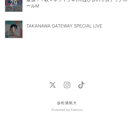
29
ールM
TAKANAWA GATEWAY SPECIAL LIVE
1
@松浦航大
Powered by Fanicon